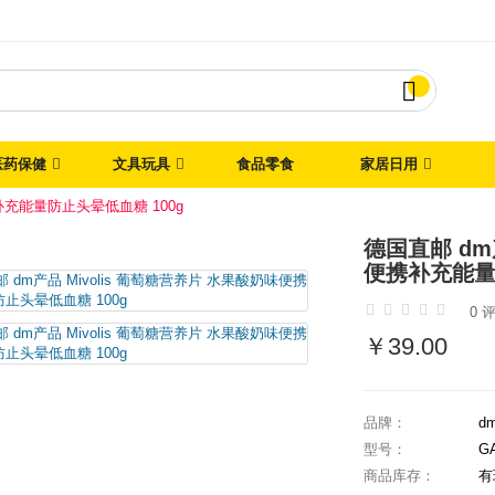

医药保健
文具玩具
食品零食
家居日用
携补充能量防止头晕低血糖 100g
德国直邮 dm
便携补充能量
0 
￥39.00
品牌：
dm
型号：
G
商品库存：
有