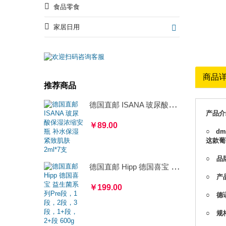
食品零食
家居日用
商品
推荐商品
德国直邮 ISANA 玻尿酸保湿浓缩安瓶 补水保湿紧致肌肤 2ml*7支
产品介
￥89.00
○ d
这款葡
○ 品牌
德国直邮 Hipp 德国喜宝 益生菌系列Pre段，1段，2段，3段，1+段，2+段 600g
○ 产
￥199.00
○ 德语名
○ 规