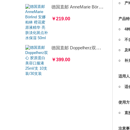
○ 产
德国直邮 AnneMarie Börlind 安娜柏林 橙花蜜原液精华 亮肤淡化斑点补水保湿 50ml
￥219.00
产品特
○ 4
○ 不
德国直邮 Doppelherz双心 胶原蛋白美容口服液 25ml/支 10支装/30支装
○ 及
￥399.00
○ 补
适用人
○ 适
使用方
○ 直
注意事