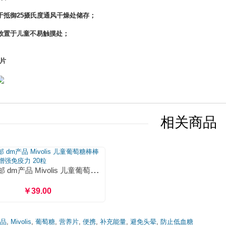
于抵御25摄氏度通风干燥处储存；
放置于儿童不易触摸处；
片
相关商品
德国直邮 dm产品 Mivolis 儿童葡萄糖棒棒糖 维生素增强免疫力 20粒
￥39.00
产品
,
Mivolis
,
葡萄糖
,
营养片
,
便携
,
补充能量
,
避免头晕
,
防止低血糖