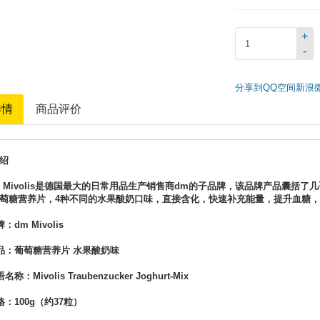
+
-
分享到
QQ空间
新浪
详情
商品评价
绍
m Mivolis是德国最大的日常用品生产销售商dm的子品牌，该品牌产品囊
萄糖营养片，4种不同的水果酸奶口味，直接含化，快速补充能量，提升血糖
：dm Mivolis
品：葡萄糖营养片 水果酸奶味
称：Mivolis Traubenzucker Joghurt-Mix
格：100g（约37粒）