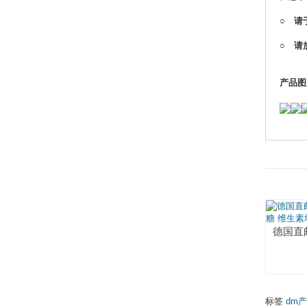
○ 请
○ 请
产品图
标签
dm