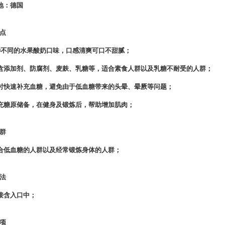
地：德国
点
种不同的水果酸奶口味，口感清爽可口不甜腻；
含添加剂、防腐剂、麦麸、乳糖等，适合素食人群以及乳糖不耐受的人群；
时快速补充血糖，避免由于低血糖带来的头晕、晕厥等问题；
充糖原储备，在健身及锻炼后，帮助增加肌肉；
群
合低血糖的人群以及经常锻炼身体的人群；
法
接含入口中；
项