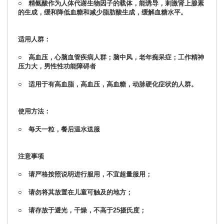
○ 精氨酸作为人体代谢生物因子的载体，能诱导，刺激肾上腺素
的生成，缓和降低血糖和减少脂肪酸生成，缓解血糖水平。
适用人群：
○ 高血压，心脑血管疾病人群；脑中风，老年痴呆症；工作精神
压力大，男性性功能障碍者
○ 适用于有高血脂，高血压，高血糖，动脉硬化症状的人群。
使用方法：
○ 每天一粒，餐后温水送服
注意事项
○ 请严格按照说明进行服用，不宜超量服用；
○ 请勿将其放置在儿童可触及的地方；
○ 请存放于避光，干燥，不高于25摄氏度；