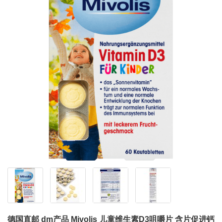
德国直邮 dm产品 Mivolis 儿童维生素D3咀嚼片 含片促进钙