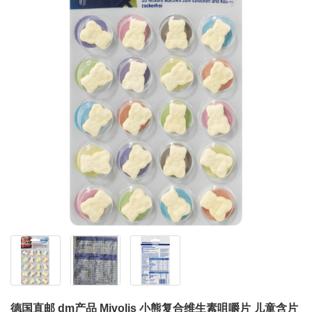
德国直邮 dm产品 Mivolis 小熊复合维生素咀嚼片 儿童含片