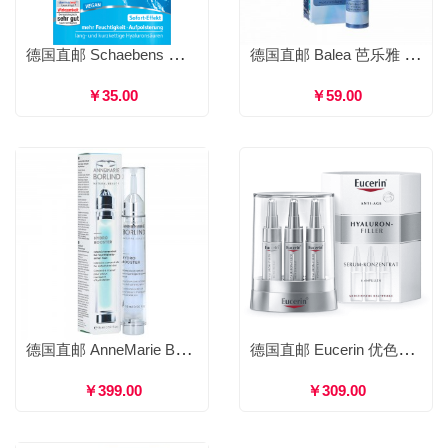
德国直邮 Schaebens 雪本诗 玻尿酸急救安瓶 提高皮肤水分 抚平干燥细纹 1ml*3瓶装
德国直邮 Balea 芭乐雅 玻尿酸浓缩精华液美容袪皱棒 按摩保湿亮肤 10ml
￥35.00
￥59.00
德国直邮 AnneMarie Börlind 安娜柏林 涂抹式水光针保湿补水精华素 高效保湿重获弹性清新舒适 15ml
德国直邮 Eucerin 优色林 充盈展颜精华安瓶 锁水保湿再生修复 6x5ml
￥399.00
￥309.00