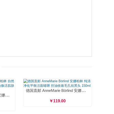
德国直邮 AnneMarie Börlind 安娜柏林 纯清净化平衡洁面啫喱 控油收敛毛孔祛黑头 150ml
德国直邮 AnneMarie Börlind 安娜柏林 自然活力净透洁面啫喱 保湿补水洁面卸妆焕活肌肤 125ml
￥119.00