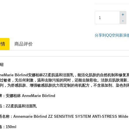
+
-
分享到
QQ空间
新浪
详情
商品评价
绍
nneMarie Börlind安娜柏林ZZ柔肌温和洁面乳，能活化肌肤的自然机制
过敏者，无任何刺激，温和去除污垢的同时，还能去除彩妆。洁肤后肌肤清新
列，为舒感肌肤、增强敏感肌肤抗力而定制的有机配方，不含添加剂、染色剂
：安娜柏林 AnneMarie Börlind
品：ZZ柔肌温和洁面乳
称：Annemarie Börlind ZZ SENSITIVE SYSTEM ANTI-STRESS Milde 
：150ml