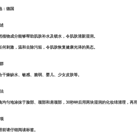
地：德国
述
然植物成分能够帮助肌肤补水及锁水，令肌肤清新湿润。
任何刺激，温和去除污垢，令肌肤恢复健康光泽的美态。
群
合干燥缺水、敏感、脆弱、婴儿、少女皮肤等。
法
晚均匀地涂抹于脸部、颈部和肩颈部，30秒钟后用两块湿润的化妆绵清理，再
项
用前请仔细阅读标签。