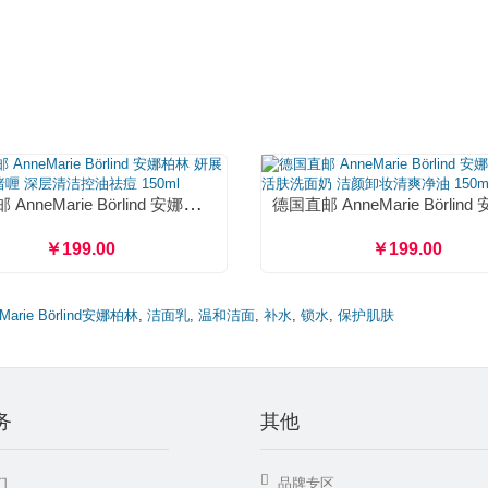
德国直邮 AnneMarie Börlind 安娜柏林 妍展绿茶洁面啫喱 深层清洁控油祛痘 150ml
￥199.00
￥199.00
Marie Börlind安娜柏林
,
洁面乳
,
温和洁面
,
补水
,
锁水
,
保护肌肤
务
其他
们
品牌专区