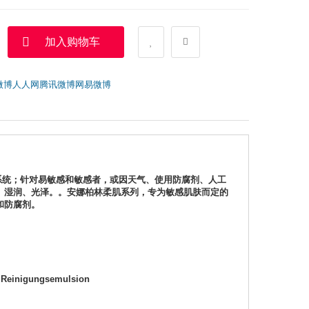
加入购物车
微博
人人网
腾讯微博
网易微博
和修复系统；针对易敏感和敏感者，或因天气、使用防腐剂、人工
、湿润、光泽。。安娜柏林柔肌系列，专为敏感肌肤而定的
和防腐剂。
Reinigungsemulsion