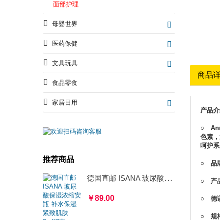
面部护理
母婴世界
医药保健
文具玩具
商品
食品零食
家居日用
产品介
○ A
色素，
呵护系
推荐商品
○ 品牌
德国直邮 ISANA 玻尿酸保湿浓缩安瓶 补水保湿紧致肌肤 2ml*7支
○ 产
￥89.00
○ 德语名
○ 规格