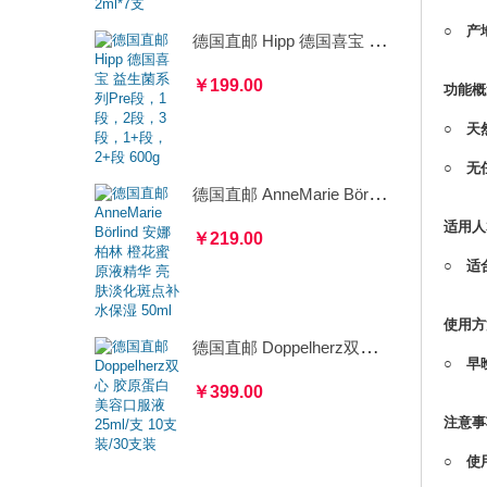
○ 产
德国直邮 Hipp 德国喜宝 益生菌系列Pre段，1段，2段，3段，1+段，2+段 600g
￥199.00
功能概
○ 天
○ 无
德国直邮 AnneMarie Börlind 安娜柏林 橙花蜜原液精华 亮肤淡化斑点补水保湿 50ml
适用人
￥219.00
○ 适
使用方
德国直邮 Doppelherz双心 胶原蛋白美容口服液 25ml/支 10支装/30支装
○ 早
￥399.00
注意事
○ 使