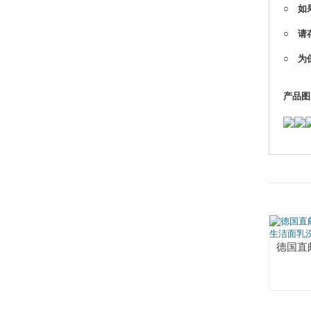
○ 如
○ 请
○ 为
产品图