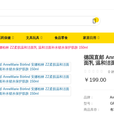

医药保健
文具玩具
食品零食
家居日用
ind 安娜柏林 ZZ柔肌温和洁面乳 温和洁面补水锁水保护肌肤 150ml
德国直邮 Ann
面乳 温和洁面
0 
￥199.00
品牌：
An
型号：
G
商品库存：
有