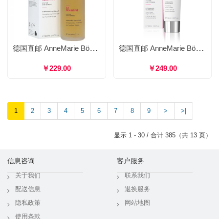
德国直邮 AnneMarie Börlind 安娜柏林 ZZ柔肌新生凝露 舒敏修护紧致保湿补水 150ml
德国直邮 AnneMarie Börlind 安娜柏林 ZZ柔肌修复晚霜 滋养修复焕活肌肤 50ml
￥229.00
￥249.00
1
2
3
4
5
6
7
8
9
>
>|
显示 1 - 30 / 合计 385（共 13 页）
信息咨询
客户服务
关于我们
联系我们
配送信息
退换服务
隐私政策
网站地图
使用条款